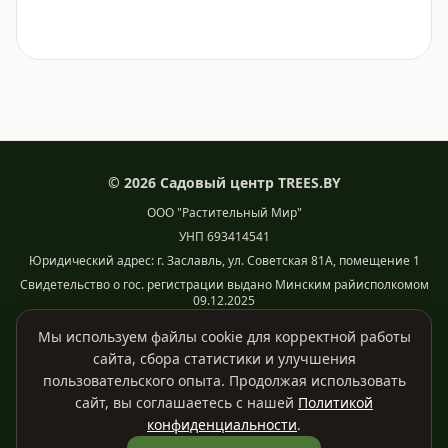
©
2026
Садовый центр TREES.BY
ООО "Растительный Мир"
УНП 693414541
Юридический адрес: г. Заславль, ул. Советская 81А, помещение 1
Свидетельство о гос. регистрации выдано Минским райисполкомом
09.12.2025
Режим работы: ПН - ВС: 9:00 - 19:00
Мы используем файлы cookie для корректной работы
E-mail: info@trees.by. Телефон: +375 (29) 755-43-63
сайта, сбора статистики и улучшения
Уполномоченный по защите прав потребителей Минского
пользовательского опыта. Продолжая использовать
райисполкома: тел. +375 17 270-29-14
сайт, вы соглашаетесь с нашей
Политикой
Политика конфиденциальности
Договор публичной оферты
конфиденциальности
.