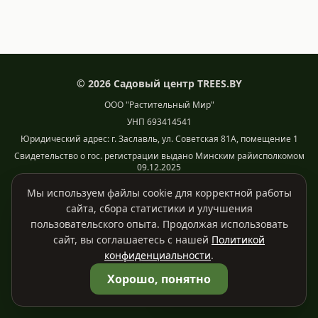
©
2026
Садовый центр TREES.BY
ООО "Растительный Мир"
УНП 693414541
Юридический адрес: г. Заславль, ул. Советская 81А, помещение 1
Свидетельство о гос. регистрации выдано Минским райисполкомом
09.12.2025
Режим работы: ПН - ВС: 9:00 - 19:00
Мы используем файлы cookie для корректной работы
E-mail: info@trees.by. Телефон: +375 (29) 755-43-63
сайта, сбора статистики и улучшения
Уполномоченный по защите прав потребителей Минского
пользовательского опыта. Продолжая использовать
райисполкома: тел. +375 17 270-29-14
сайт, вы соглашаетесь с нашей
Политикой
Политика конфиденциальности
Договор публичной оферты
конфиденциальности
.
🛒
Корзина
0
Хорошо, понятно
© 2026 Trees.by. Все права защищены.