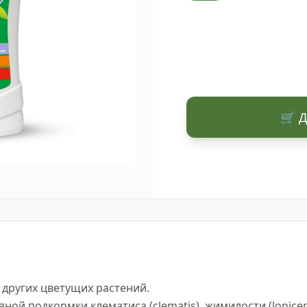
🛒 Д
других цветущих растений.

й подкормки клематиса (clematis), жимилости (lonicera),