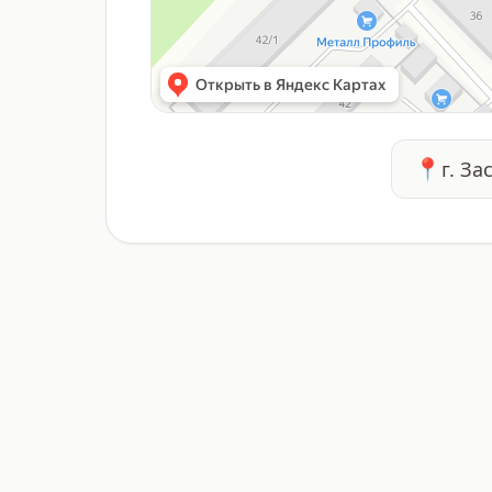
📍
г. За