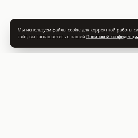
Мы используем файлы cookie для корректной работы са
сайт, вы соглашаетесь с нашей
Политикой конфиденци
©
2026
Садовый центр TREES.BY
ООО "Растительный Мир"
УНП 693414541
Юридический адрес: г. Заславль, ул. Советская 81А, помещение