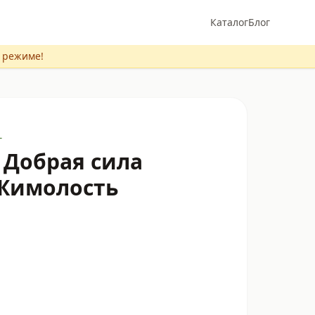
Каталог
Блог
м режиме!
г
 Добрая сила
Жимолость