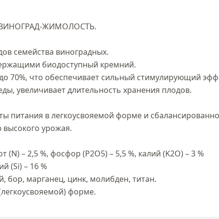
 ВИНОГРАД-ЖИМОЛОСТЬ.

ов семейства виноградных.

ержащими биодоступный кремний.

 до 70%, что обеспечивает сильный стимулирующий эффе
ды, увеличивает длительность хранения плодов.

ы питания в легкоусвояемой форме и сбалансированно
 высокого урожая.

(N) – 2,5 %, фосфор (P2O5) – 5,5 %, калий (K2O) – 3 %

 (Si) – 16 %

 бор, марганец, цинк, молибден, титан.

(легкоусвояемой) форме.