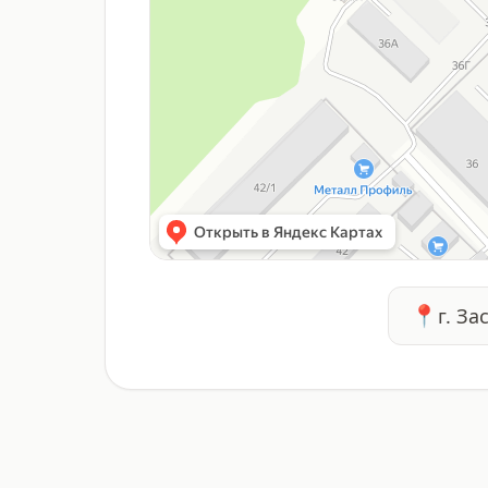
📍
г. За