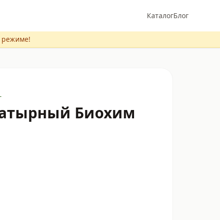
Каталог
Блог
м режиме!
г
шатырный Биохим