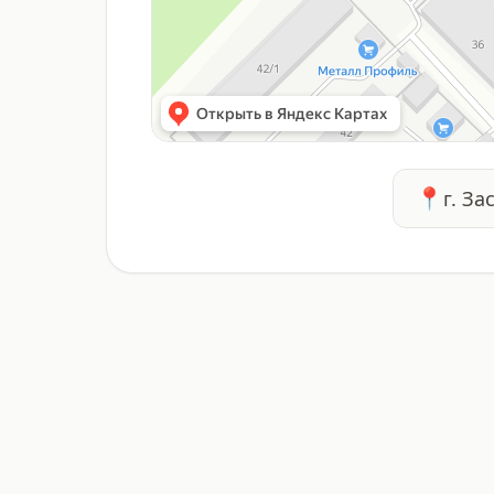
📍
г. За