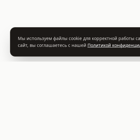
Мы используем файлы cookie для корректной работы са
сайт, вы соглашаетесь с нашей
Политикой конфиденци
©
2026
Садовый центр TREES.BY
ООО "Растительный Мир"
УНП 693414541