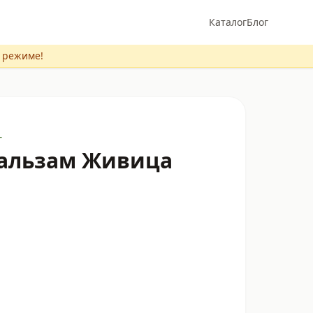
Каталог
Блог
м режиме!
г
альзам Живица
N