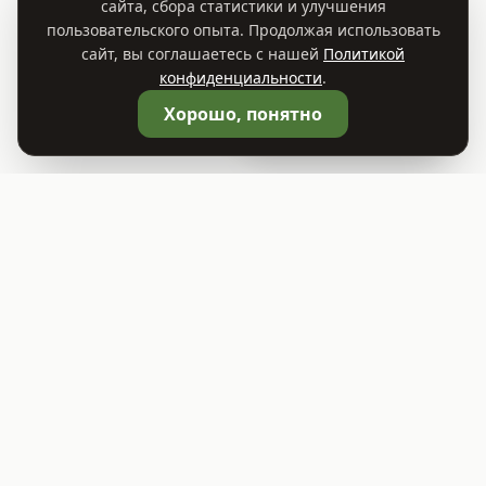
сайта, сбора статистики и улучшения
пользовательского опыта. Продолжая использовать
сайт, вы соглашаетесь с нашей
Политикой
конфиденциальности
.
🛒
Корзина
0
Хорошо, понятно
©
2026
Садовый центр TREES.BY
ООО "Растительный Мир"
УНП 693414541
Юридический адрес: г. Заславль, ул. Советская 81А, помещение 1