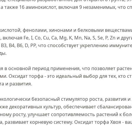
 а также 16 аминокислот, включая 9 незаменимых, что с
ислотой, фенолами, хинонами и белковыми веществами,
ючая Fe, I, Co, Cu, Ca, Mg, K, Mn, Na, S, Se, P, Zn и дру
, B4, B6, D, PP, что способствует укреплению иммунитет
ы.

я в основной период применения, что позволяет растен
и. Оксидат торфа - это идеальный выбор для тех, кто 
 и развития.

кологически безопасный стимулятор роста, развития и 
акже декоративных культур, обеспечивает сбалансирован
ому росту, улучшает сопротивляемость растений к боле
а, развивает корневую систему. Оксидат торфа Хвоя - ва