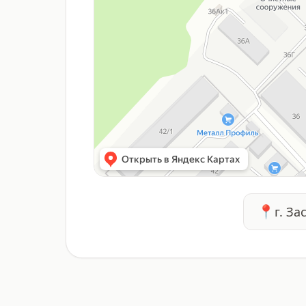
📍
г. За