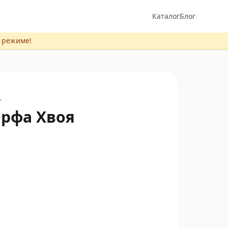
Каталог
Блог
м режиме!
г
орфа Хвоя