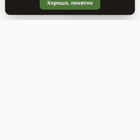
🛒
Корзина
0
Хорошо, понятно
©
2026
Садовый центр TREES.BY
ООО "Растительный Мир"
УНП 693414541
Юридический адрес: г. Заславль, ул. Советская 81А, помещение 1
Свидетельство о гос. регистрации выдано Минским райисполкомом
09.12.2025
Режим работы: ПН - ВС: 9:00 - 19:00
E-mail: info@trees.by. Телефон: +375 (29) 755-43-63