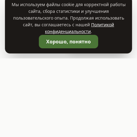
Мы используем файлы cookie для корректной работы
сайта, сбора статистики и улучшения
пользовательского опыта. Продолжая использовать
сайт, вы соглашаетесь с нашей
Политикой
конфиденциальности
.
🛒
Корзина
0
Хорошо, понятно
©
2026
Садовый центр TREES.BY
ООО "Растительный Мир"
УНП 693414541