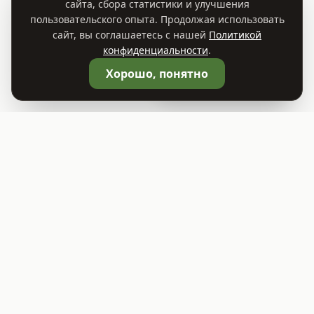
сайта, сбора статистики и улучшения
пользовательского опыта. Продолжая использовать
сайт, вы соглашаетесь с нашей
Политикой
конфиденциальности
.
🛒
Корзина
0
Хорошо, понятно
©
2026
Садовый центр TREES.BY
ООО "Растительный Мир"
УНП 693414541
Юридический адрес: г. Заславль, ул. Советская 81А, помещение 1