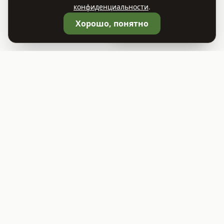
конфиденциальности
.
🛒
Корзина
0
Хорошо, понятно
©
2026
Садовый центр TREES.BY
ООО "Растительный Мир"
УНП 693414541
Юридический адрес: г. Заславль, ул. Советская 81А, помещение 1
Свидетельство о гос. регистрации выдано Минским райисполкомом
09.12.2025
Режим работы: ПН - ВС: 9:00 - 19:00