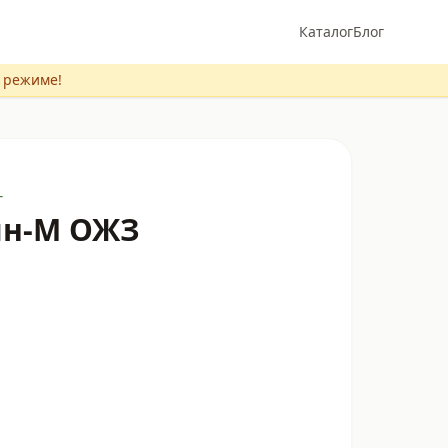
Каталог
Блог
м режиме!
г
ин-М ОЖЗ