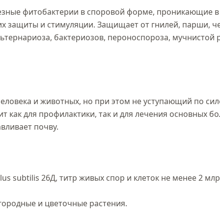
лезные фитобактерии в споровой форме, проникающие в
х защиты и стимуляции. Защищает от гнилей, парши, че
льтернариоза, бактериозов, пероноспороза, мучнистой р
ловека и животных, но при этом не уступающий по силе
т как для профилактики, так и для лечения основных бо
ливает почву.

s subtilis 26Д, титр живых спор и клеток не менее 2 млрд
городные и цветочные растения.