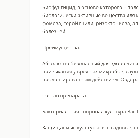
Биофунгицид, в основе которого – по
биологически активные вещества для и
фомоза, серой гнили, ризоктониоза, а
болезней.

Преимущества:

Абсолютно безопасный для здоровья че
привыкания у вредных микробов, служи
пролонгированным действием. Оздорав
Состав препарата:

Бактериальная споровая культура Bacillu
Защищаемые культуры: все садовые, о