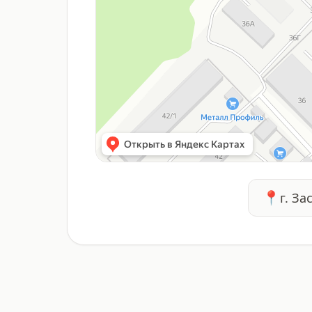
📍
г. За