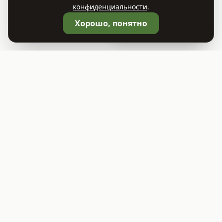
конфиденциальности
.
🛒
Корзина
0
Хорошо, понятно
©
2026
Садовый центр TREES.BY
ООО "Растительный Мир"
УНП 693414541
Юридический адрес: г. Заславль, ул. Советская 81А, помещение 1
Свидетельство о гос. регистрации выдано Минским райисполкомом
09.12.2025
Режим работы: ПН - ВС: 9:00 - 19:00